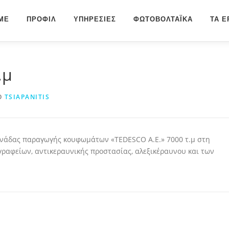
ME
ΠΡΟΦΊΛ
ΥΠΗΡΕΣΊΕΣ
ΦΩΤΟΒΟΛΤΑΪΚΆ
ΤΑ Έ
.μ
Ό
TSIAPANITIS
ονάδας παραγωγής κουφωμάτων «TEDESCO Α.Ε.» 7000 τ.μ στη
αφείων, αντικεραυνικής προστασίας, αλεξικέραυνου και των