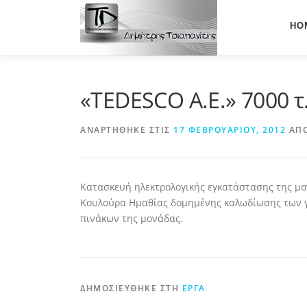
Προχωρήστε
στο
HO
περιεχόμενο
«TEDESCO Α.Ε.» 7000 τ
ΑΝΑΡΤΉΘΗΚΕ ΣΤΙΣ
17 ΦΕΒΡΟΥΑΡΊΟΥ, 2012
ΑΠ
Κατασκευή ηλεκτρολογικής εγκατάστασης της μ
Κουλούρα Ημαθίας δομημένης καλωδίωσης των γρ
πινάκων της μονάδας.
ΔΗΜΟΣΙΕΎΘΗΚΕ ΣΤΗ
ΈΡΓΑ