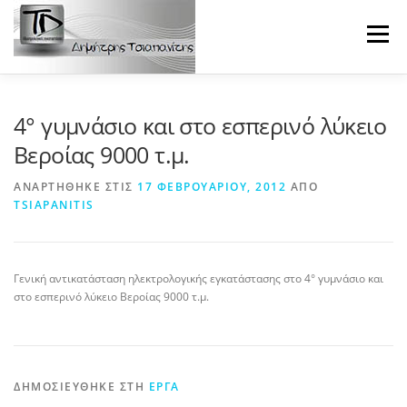
Προχωρήστε
στο
Μενού
περιεχόμενο
HOME
ΠΡΟΦΊΛ
ΥΠΗΡΕΣΊΕΣ
4° γυμνάσιο και στο εσπερινό λύκειο
Βεροίας 9000 τ.μ.
ΦΩΤΟΒΟΛΤΑΪΚΆ
ΤΑ ΈΡΓΑ ΜΑΣ
ΑΝΑΡΤΉΘΗΚΕ ΣΤΙΣ
17 ΦΕΒΡΟΥΑΡΊΟΥ, 2012
ΑΠΌ
TSIAPANITIS
ΦΩΤΟΓΡΑΦΊΕΣ
ΕΠΙΚΟΙΝΩΝΊΑ
Γενική αντικατάσταση ηλεκτρολογικής εγκατάστασης στο 4° γυμνάσιο και
στο εσπερινό λύκειο Βεροίας 9000 τ.μ.
ΔΗΜΟΣΙΕΎΘΗΚΕ ΣΤΗ
ΈΡΓΑ